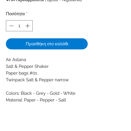
Ποσότητα
*
Προσθήκη στο καλάθι
Air Astana
Salt & Pepper Shaker
Paper bags #01
Twinpack Salt & Pepper narrow
Colors: Black - Grey - Gold - White
Material: Paper - Pepper - Salt
Condition: New
Dimensions (cm): 0,2 x 4 x 6,7
Weight (g): 1
#Catering #PoivreSel #PeperZout