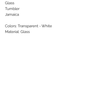
Glass
Tumbler
Jamaica
Colors: Transparent - White
Material: Glass
Condition: New
Weight (g):
Subscribe Form
Submit