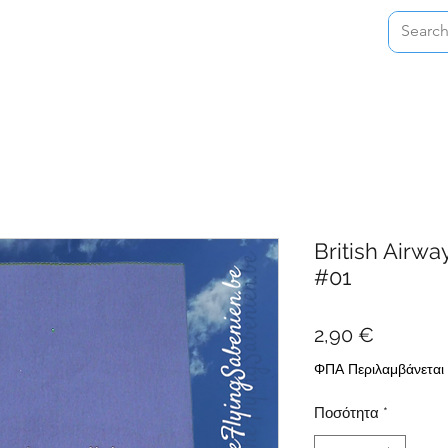
Home
Shop
About
Contact
British Airwa
#01
Τιμή
2,90 €
ΦΠΑ Περιλαμβάνεται
Ποσότητα
*