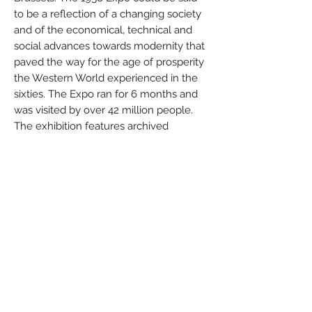
to be a reflection of a changing society
and of the economical, technical and
social advances towards modernity that
paved the way for the age of prosperity
the Western World experienced in the
sixties. The Expo ran for 6 months and
was visited by over 42 million people.
The exhibition features archived
documents, such as the plans of the
1958 Expo, typical fifties objects, films of
the time showing what was going on in
the aisles of the Expo, several scale
models including the Civil Engineering
Arrow and the Place de Brouckère
information centre, which transport the
visitor back to the world of 58 and the
spectacle of this unique event. As a
symbol of these years of optimism,
Expo 58 left an idyllic picture to the