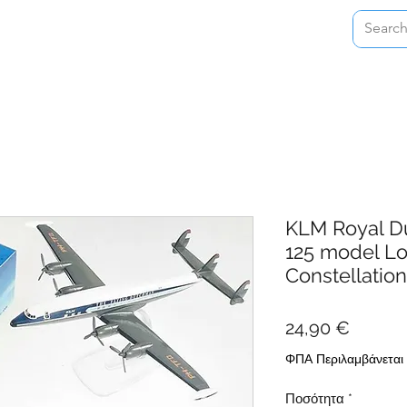
Home
Shop
About
Contact
KLM Royal Du
125 model L
Constellation
Τιμή
24,90 €
ΦΠΑ Περιλαμβάνεται
Ποσότητα
*