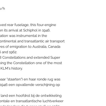
m/h
urved rear fuselage, this four-engine
 its arrival at Schiphol in 1946.
ation was instrumental in the
tinental and transatlantic air transport
es of emigration to Australia, Canada
 and 1962.
48 Constellations and extended Super
ing the Constellation one of the most
 KLM's history.
aar "staarten") en haar ronde rug was
s 1946 een opvallende verschijning op
 land een hoofdrol bij de ontwikkeling
entale en transatlantische luchtverkeer