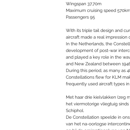
Wingspan 37,70m
Maximum cruising speed 570k
Passengers 95
With its triple tail design and c
aircraft made a real impression on
In the Netherlands, the Constell
development of post-war intercon
and played a key role in the wav
and New Zealand between 1946
During this period, as many as 
Constellations flew for KLM mak
frequently used aircraft types in
Met haar drie kielvlakken (zeg m
het viermotorige vliegtuig sind
Schiphol.
De Constellation speelde in ons
van het na-oorlogse intercontin