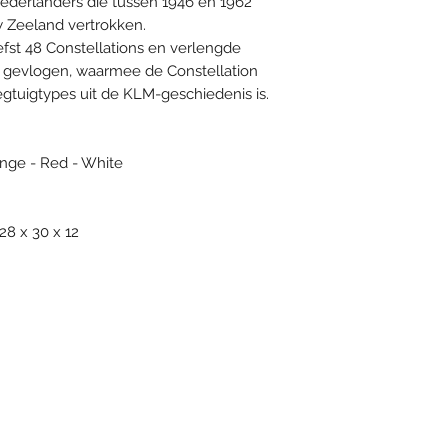
Nederlanders die tussen 1946 en 1962
w Zeeland vertrokken.
fst 48 Constellations en verlengde
M gevlogen, waarmee de Constellation
gtuigtypes uit de KLM-geschiedenis is.
ange - Red - White
28 x 30 x 12
Subscribe Form