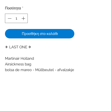
Ποσότητα
*
Προσθήκη στο καλάθι
✈ LAST ONE ✈
Martinair Holland
Airsickness bag
bolsa de mareo - Müllbeutel - afvalzakje
- disposal bag
Colors: Darkblue - Red - White
Material: Paper - Plastic
Condition: Some creases