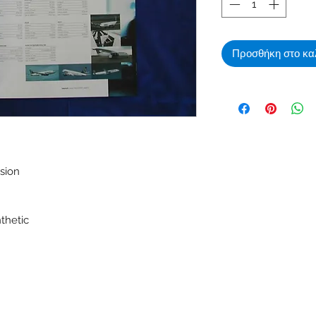
Προσθήκη στο κα
sion
nthetic