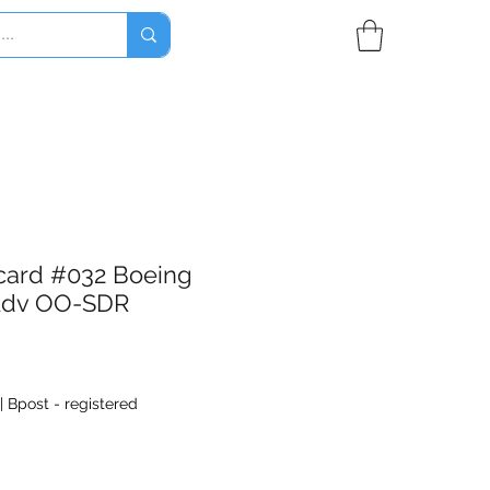
card #032 Boeing
Adv OO-SDR
|
Bpost - registered