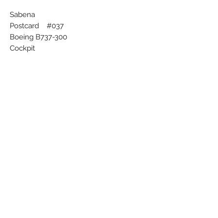
Sabena
Postcard #037
Boeing B737-300
Cockpit
Sabena Belgian World Airlines
Printed in Belgium by Dereume
Subscribe Form
Submit