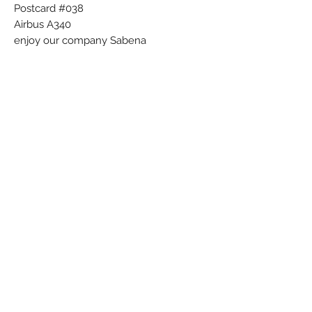
Postcard #038
Airbus A340
enjoy our company Sabena
Printed in Belgium by Dereume
Subscribe Form
Submit
©
2021-2026
by The Flying Sabenien -
SlimICT