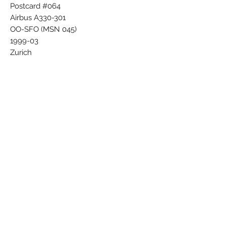
Postcard #064
Airbus A330-301
OO-SFO (MSN 045)
1999-03
Zurich
Photo Rolf Wallner
JJP-573
Subscribe Form
Submit