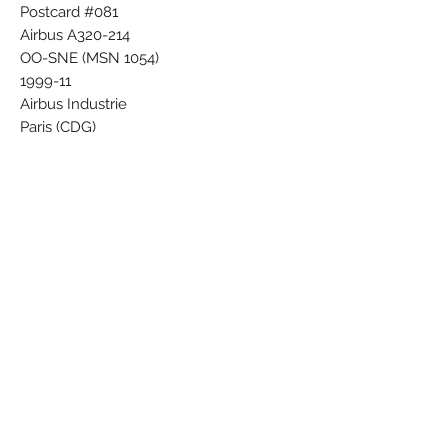
Postcard #081
Airbus A320-214
OO-SNE (MSN 1054)
1999-11
Airbus Industrie
Paris (CDG)
Photo Fernandes Georges
AIH-345
Subscribe Form
Submit