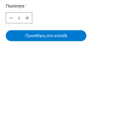
Ποσότητα
*
Προσθήκη στο καλάθι
Dimensions (cm): 64 x 102
Weight (g): 89
Subscribe Form
Submit