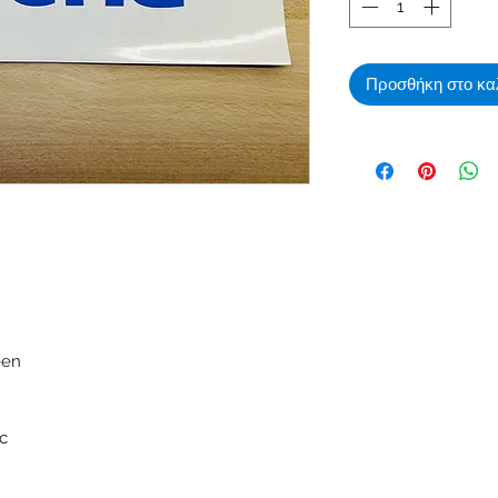
Προσθήκη στο κα
een
ic