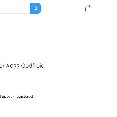
er #033 Godfroid
|
Bpost - registered