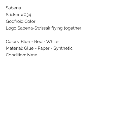
Sabena
Sticker #034
Godfroid Color
Logo Sabena-Swissair flying together
Colors: Blue - Red - White
Material: Glue - Paper - Synthetic
Condition: New
Dimensions (cm): 10 x 20
Weight (g): 6
Country: Belgium
Subscribe Form